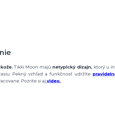
nie
 kože.
Tikki Moon majú
netypický dizajn,
ktorý u i
asiu. Pekný vzhľad a funkčnosť udržíte
pravidel
covane. Pozrite si aj
video.