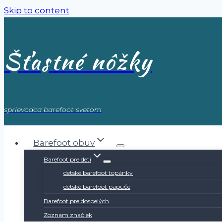
Skip to content
Šťastné nôžky
sprievodca barefoot svetom
Barefoot obuv
Barefoot pre deti
detské barefoot topánky
detské barefoot papuče
Barefoot pre dospelých
Zoznam značiek