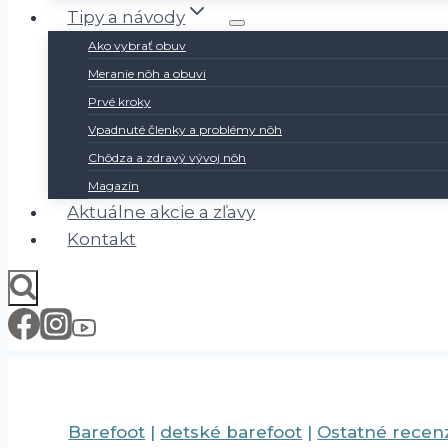
Tipy a návody
Ako vybrať obuv
Meranie nôh a obuvi
Prvé kroky
Vpadnuté členky a problémy nôh
Chôdza a zdravý vývoj nôh
Magazín
Aktuálne akcie a zľavy
Kontakt
Barefoot
|
detské barefoot
|
Ostatné recen