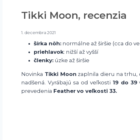
Tikki Moon, recenzia
1. decembra 2021
šírka nôh:
normálne až širšie (cca do veľ.
priehlavok
: nižší až vyšší
členky:
úzke až širšie
Novinka
Tikki Moon
zaplnila dieru na trhu,
nadšená. Vyrábajú sa od veľkosti
19 do 39
prevedenia
Feather
vo veľkosti 33.