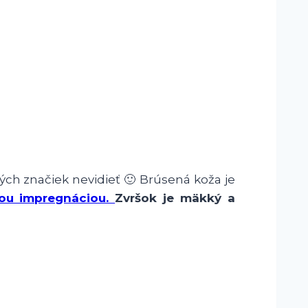
ných značiek nevidieť 🙂 Brúsená koža je
nou impregnáciou.
Zvršok je mäkký a