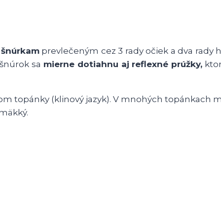
 šnúrkam
prevlečeným cez 3 rady očiek a dva rady h
 šnúrok sa
mierne dotiahnu aj reflexné prúžky,
ktor
kom topánky (klinový jazyk). V mnohých topánkach m
 mäkký.