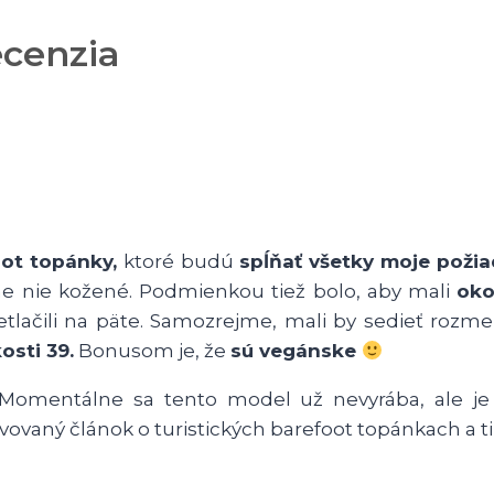
ecenzia
oot topánky,
ktoré budú
spĺňať všetky moje poži
e nie kožené. Podmienkou tiež bolo, aby mali
oko
lačili na päte. Samozrejme, mali by sedieť rozmermi
osti 39.
Bonusom je, že
sú vegánske
Momentálne sa tento model už nevyrába, ale je
avovaný článok o turistických barefoot topánkach a t