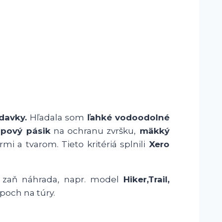
adavky.
Hľadala som
ľahké vodoodolné
pový pásik
na ochranu zvršku,
mäkký
 a tvarom. Tieto kritériá splnili
Xero
 zaň náhrada, napr. model
Hiker,Trail,
ipoch na túry.