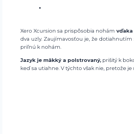
Xero Xcursion sa prispôsobia nohám
vďaka
dva uzly. Zaujímavosťou je, že dotiahnutím
priľnú k nohám.
Jazyk je mäkký a polstrovaný,
prišitý k bo
keď sa utiahne. V týchto však nie, pretože je