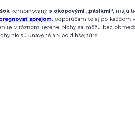
ršok
kombinovaný
s okopovými „pásikmi“
, majú t
pregnovať sprejom,
odporúčam to aj po každom v
eníte v rôznom teréne. Nohy sa môžu bez obmedz
hy nie sú unavené ani po dlhšej túre.