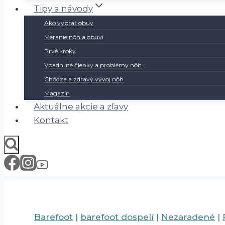
Tipy a návody
Ako vybrať obuv
Meranie nôh a obuvi
Prvé kroky
Vpadnuté členky a problémy nôh
Chôdza a zdravý vývoj nôh
Magazín
Aktuálne akcie a zľavy
Kontakt
Barefoot
|
barefoot dospelí
|
Nezaradené
|