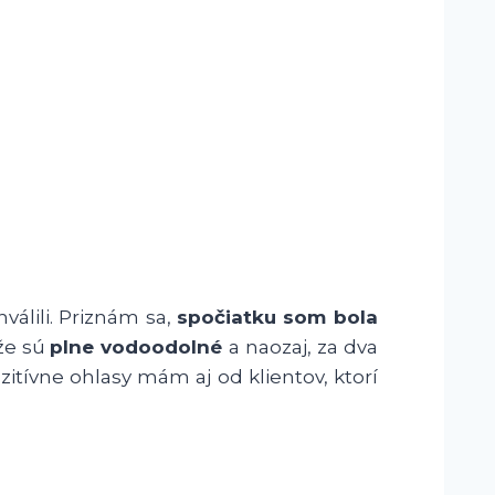
válili. Priznám sa,
spočiatku som bola
 že sú
plne vodoodolné
a naozaj, za dva
tívne ohlasy mám aj od klientov, ktorí