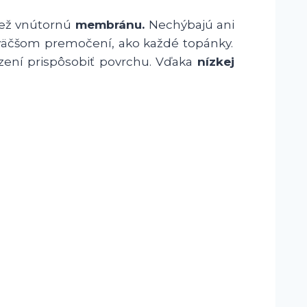
iež vnútornú
membránu.
Nechýbajú ani
äčšom premočení, ako každé topánky.
ení prispôsobiť povrchu. Vďaka
nízkej