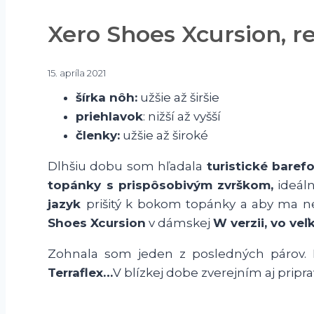
Xero Shoes Xcursion, r
15. apríla 2021
šírka nôh:
užšie až širšie
priehlavok
: nižší až vyšší
členky:
užšie až široké
Dlhšiu dobu som hľadala
turistické baref
topánky s prispôsobivým zvrškom,
ideáln
jazyk
prišitý k bokom topánky a aby ma net
Shoes Xcursion
v dámskej
W verzii, vo veľk
Zohnala som jeden z posledných párov. 
Terraflex…
V blízkej dobe zverejním aj pripr