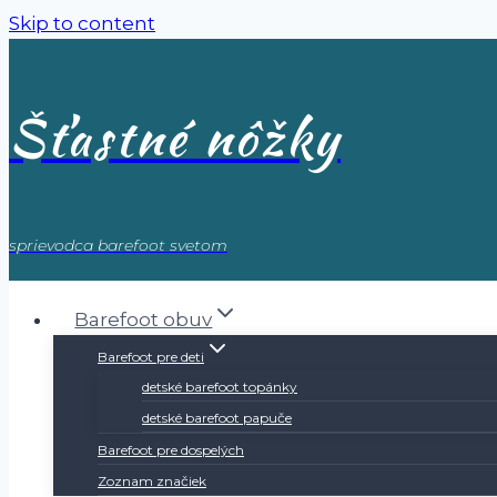
Skip to content
Šťastné nôžky
sprievodca barefoot svetom
Barefoot obuv
Barefoot pre deti
detské barefoot topánky
detské barefoot papuče
Barefoot pre dospelých
Zoznam značiek