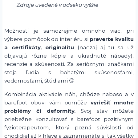
Zdroje uvedené v odseku vyššie
Možností je samozrejme omnoho viac, pri
výbere pomôcok do interiéru si
preverte kvalitu
a certifikáty, originalitu
(naozaj aj tu sa už
objavujú rôzne kópie a ukradnuté nápady),
recenzie a skúsenosti. Za serióznymi značkami
stoja ľudia s bohatými skúsenosťami,
vedomosťami, štúdiami 🙂
Kombinácia aktivácie nôh, chôdze naboso a v
barefoot obuvi vám pomôže
vyriešiť mnohé
problémy či deformity.
Svoj stav môžete
priebežne konzultovať s barefoot pozitívnym
fyzioterapeutom, ktorý pozná súvislosti od
chodidiel až k hlave a zaznamenáte si tak všetky