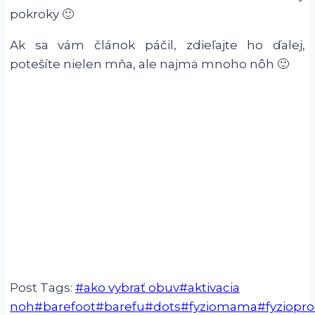
pokroky 🙂
Ak sa vám článok páčil, zdieľajte ho ďalej,
potešíte nielen mňa, ale najmä mnoho nôh 🙂
Post Tags:
#
ako vybrať obuv
#
aktivacia
noh
#
barefoot
#
barefu
#
dots
#
fyziomama
#
fyziopro