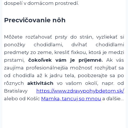
dospelí v domácom prostredí.
Precvičovanie nôh
Môžete rozťahovať prsty do strán, vyzliekať si
ponožky chodidlami, dvíhať chodidlami
predmety zo zeme, kresliť fixkou, ktorá je medzi
prstami,
čokoľvek vám je príjemné.
Ak vás
zaujíma profesionálnejšia možnosť rozhýbať sa
od chodidla až k jadru tela, poobzerajte sa po
rôznych
aktivitách
vo vašom okolí, napr. od
Bratislavy
https://www.zdravypohybdetom.sk/
alebo od Košíc
Mamka, tancuj so mnou
a ďalšie…