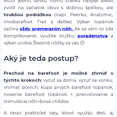
vložiť jednu tenkú rovnú stielku navyše alebo
zvoliť na začiatok obuv s dobrou špičkou, ale
hrubšou podrážkou
(napr. Peerko, Anatomic,
Vivobarefoot Trail a ďalšie). Výber topánok
začína
vždy premeraním nôh.
Ak sa vám to zdá
komplikované, využite službu
poradenstva
a
výber urobia Šťastné nôžky za vás 🙂
Aký je teda postup?
Prechod na barefoot je možné zhrnúť v
týchto krokoch:
vyzuť sa doma, vyzuť sa vonku,
vnímať povrch, kúpa prvých barefoot topánok,
nosenie barefoot topánok + precvičovanie a
stimulácia nôh+bosá chôdza
A teraz praktické tipy, ktoré využijú deti, aj