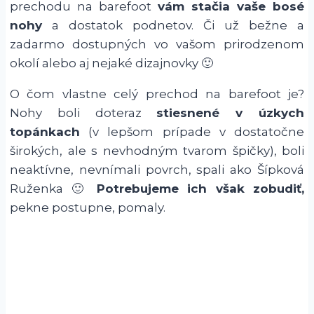
prechodu na barefoot
vám stačia vaše bosé
nohy
a dostatok podnetov. Či už bežne a
zadarmo dostupných vo vašom prirodzenom
okolí alebo aj nejaké dizajnovky 🙂
O čom vlastne celý prechod na barefoot je?
Nohy boli doteraz
stiesnené v úzkych
topánkach
(v lepšom prípade v dostatočne
širokých, ale s nevhodným tvarom špičky), boli
neaktívne, nevnímali povrch, spali ako Šípková
Ruženka 🙂
Potrebujeme ich však zobudiť,
pekne postupne, pomaly.