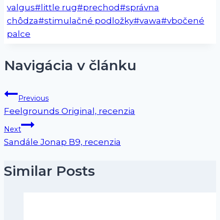
valgus
#
little rug
#
prechod
#
správna
chôdza
#
stimulačné podložky
#
vawa
#
vbočené
palce
Navigácia v článku
Previous
Feelgrounds Original, recenzia
Next
Sandále Jonap B9, recenzia
Similar Posts