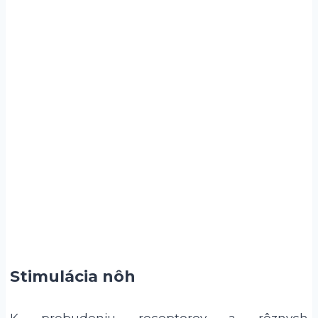
Stimulácia nôh
K prebudeniu receptorov a rôznych