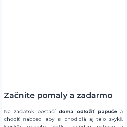
Začnite pomaly a zadarmo
Na začiatok postačí
doma odložiť papuče
a
chodiť naboso, aby si chodidlá aj telo zvykli.
Neskôr pridajte krátku chôdzu naboso v