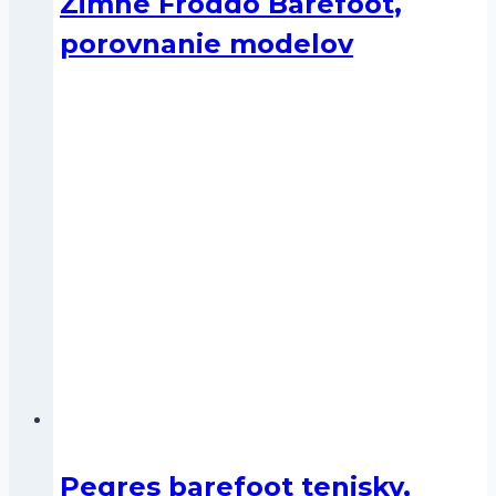
Zimné Froddo Barefoot,
porovnanie modelov
Pegres barefoot tenisky,