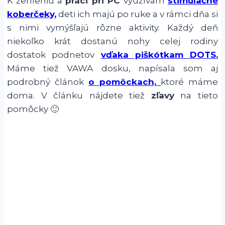
K žehleniu a
práci pri PC
využívam
stimulačné
koberčeky,
deti ich majú po ruke a v rámci dňa si
s nimi vymýšľajú rôzne aktivity. Každý deň
niekoľko krát dostanú nohy celej rodiny
dostatok podnetov
vďaka piškótkam DOTS.
Máme tiež VAWA dosku, napísala som aj
podrobný článok
o pomôckach,
ktoré máme
doma. V článku nájdete tiež
zľavy
na tieto
pomôcky 🙂