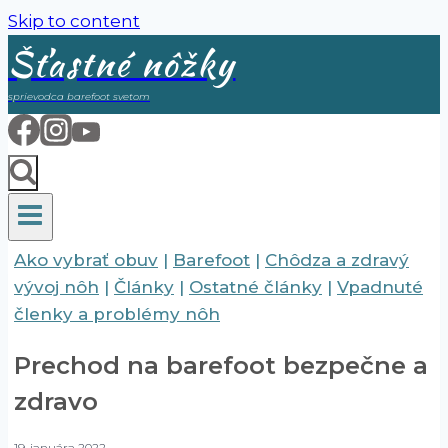
Skip to content
Šťastné nôžky
sprievodca barefoot svetom
Ako vybrať obuv
|
Barefoot
|
Chôdza a zdravý
vývoj nôh
|
Články
|
Ostatné články
|
Vpadnuté
členky a problémy nôh
Prechod na barefoot bezpečne a
zdravo
19. januára 2022