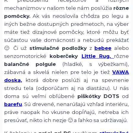
mechanizmov v našom tele nám poslúžia
rôzne
pomôcky.
Ak vás neoslovila chôdza po legu a
iných bežne dostupných predmetoch, na výber
máte tiež dizajnové pomôcky, ktoré môžu byť
súčasťou vaše domácnosti a nebudú prekážať
🙂 Či už
stimulačné podložky
z
bebee
alebo
senzomotorické
koberčeky
Little Rug,
rôzne
balančné polgule
(hladké, s výbežkami),
zábavná a skvelá nielen pre telo je tiež
VAWA
doska,
ktorá dobre poslúži aj na spevnenie
stredu tela (odporúčam aj na diastázu). U nás
doma sú veľmi obľúbené
piškótky
DOTS
od
barefu
. Sú drevené, nenarúšajú vzhľad interiéru,
práve naopak ho vkusne dopĺňajú, netreba ich
presúvať, nikto ich nezje 🙂 a ľahko sa udržiavajú.