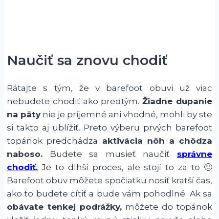
Naučiť sa znovu chodiť
Rátajte s tým, že v barefoot obuvi už viac
nebudete chodiť ako predtým.
Žiadne dupanie
na päty
nie je príjemné ani vhodné, mohli by ste
si takto aj ublížiť. Preto výberu prvých barefoot
topánok predchádza
aktivácia nôh a chôdza
naboso.
Budete sa musieť naučiť
správne
chodiť.
Je to dlhší proces, ale stojí to za to 🙂
Barefoot obuv môžete spočiatku nosiť kratší čas,
ako to budete cítiť a bude vám pohodlné. Ak sa
obávate tenkej podrážky,
môžete do topánok