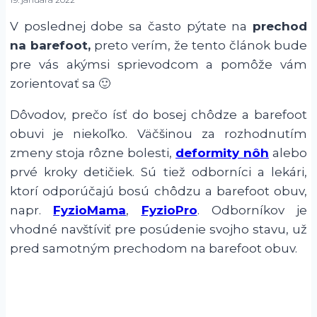
V poslednej dobe sa často pýtate na
prechod
na barefoot,
preto verím, že tento článok bude
pre vás akýmsi sprievodcom a pomôže vám
zorientovať sa 🙂
Dôvodov, prečo ísť do bosej chôdze a barefoot
obuvi je niekoľko. Väčšinou za rozhodnutím
zmeny stoja rôzne bolesti,
deformity nôh
alebo
prvé kroky detičiek. Sú tiež odborníci a lekári,
ktorí odporúčajú bosú chôdzu a barefoot obuv,
napr.
FyzioMama
,
FyzioPro
. Odborníkov je
vhodné navštíviť pre posúdenie svojho stavu, už
pred samotným prechodom na barefoot obuv.