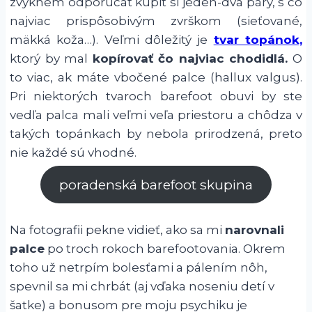
zvyknem odporúčať kúpiť si jeden-dva páry, s čo
najviac prispôsobivým zvrškom (sieťované,
mäkká koža…). Veľmi dôležitý je
tvar topánok,
ktorý by mal
kopírovať čo najviac chodidlá.
O
to viac, ak máte vbočené palce (hallux valgus).
Pri niektorých tvaroch barefoot obuvi by ste
vedľa palca mali veľmi veľa priestoru a chôdza v
takých topánkach by nebola prirodzená, preto
nie každé sú vhodné.
poradenská barefoot skupina
Na fotografii pekne vidieť, ako sa mi
narovnali
palce
po troch rokoch barefootovania. Okrem
toho už netrpím bolesťami a pálením nôh,
spevnil sa mi chrbát (aj vďaka noseniu detí v
šatke) a bonusom pre moju psychiku je