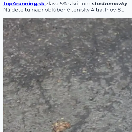
top4running.sk
zľava 5% s kódom
stastnenozky
Nájdete tu napr obľúbené tenisky Altra, Inov-8…