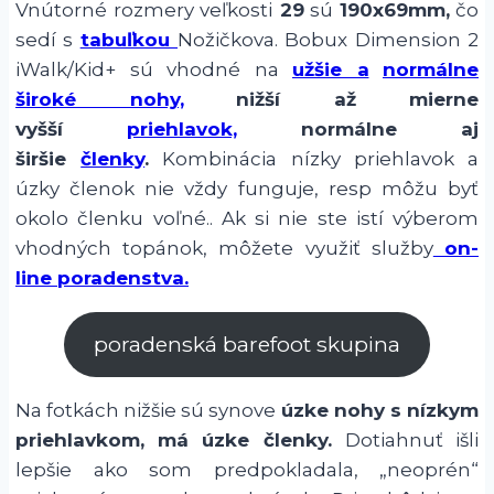
Vnútorné rozmery veľkosti
29
sú
190x69mm,
čo
sedí s
tabuľkou
Nožičkova. Bobux Dimension 2
iWalk/Kid+ sú vhodné na
užšie a
normálne
široké nohy,
nižší až mierne
vyšší
priehlavok,
normálne aj
širšie
členky
.
Kombinácia nízky priehlavok a
úzky členok nie vždy funguje, resp môžu byť
okolo členku voľné.. Ak si nie ste istí výberom
vhodných topánok, môžete využiť služby
on-
line poradenstva.
poradenská barefoot skupina
Na fotkách nižšie sú synove
úzke nohy s nízkym
priehlavkom, má úzke členky.
Dotiahnuť išli
lepšie ako som predpokladala, „neoprén“