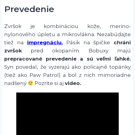
Prevedenie
Zvršok je kombináciou kože, merino-
nylonového úpletu a mikrovlákna. Nezabúdajte
tiež na
impregnáciu.
Pásik na špičke
chráni
zvršok
pred okopaním. Bobuxy majú
prepracované prevedenie a sú veľmi ľahké.
Syn povedal, že vyzerajú ako policajné topánky
(tiež ako Paw Patrol) a bol z nich mimoriadne
nadšený
Pozrite si aj
video.