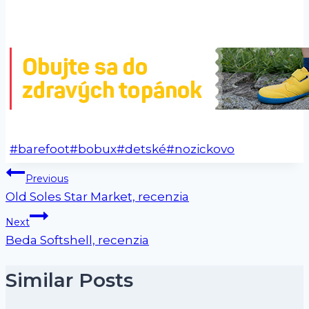
Post
#
barefoot
#
bobux
#
detské
#
nozickovo
Tags:
Navigácia
Previous
Old Soles Star Market, recenzia
v
Next
článku
Beda Softshell, recenzia
Similar Posts