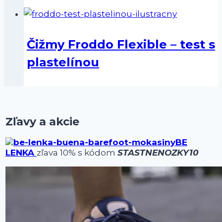
Čižmy Froddo Flexible – test s
plastelínou
Zľavy a akcie
BE
LENKA
zľava 10% s kódom
STASTNENOZKY10