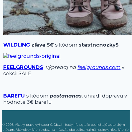
WILDLING
zľava 5€
s kódom
stastnenozky5
FEELGROUNDS
výpredaj na
feelgrounds.com
v
sekcii SALE
BAREFU
s kódom
postananas
, uhradí dopravu v
hodnote 3€ barefu
© 2026. Všetky práva vyhradené. Obsah, texty i fotografie podliehajú autorským
právam. Akékoľvek šírenie obsahu – častí alebo celku, najmä kopírovanie a šírenie