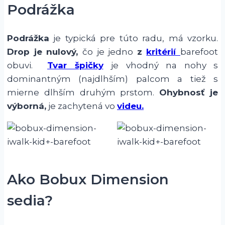
Podrážka
Podrážka
je typická pre túto radu, má vzorku.
Drop je nulový
,
čo je jedno
z
kritérií
barefoot
obuvi.
Tvar špičky
je vhodný na nohy s
dominantným (najdlhším) palcom a tiež s
mierne dlhším druhým prstom.
Ohybnosť je
výborná,
je zachytená vo
videu.
Ako Bobux Dimension
sedia?