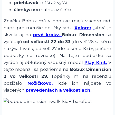
priehlavok
: nižší až vyšší
členky:
normálne až širšie
Značka Bobux má v ponuke majú viacero rád,
napr. pre menšie detičky radu
Xplorer,
ktorá je
skvelá aj na
prvé kroky.
Bobux Dimension
sa
vyrábajú
od veľkosti 22 do 33
(do veľ. 26 sa séria
nazýva I-walk, od veľ. 27 ide o sériu Kid+, pričom
podrážky sú rovnaké). Na tejto podrážke sa
vyrába aj obľúbený vzdušný model
Play Knit.
V
tejto recenzii sa pozrieme na
Bobux Dimension
2 vo veľkosti 29.
Topánky mi na recenziu
požičalo
Nožičkovo,
kde ich nájdete vo
viacerých
prevedeniach a veľkostiach.