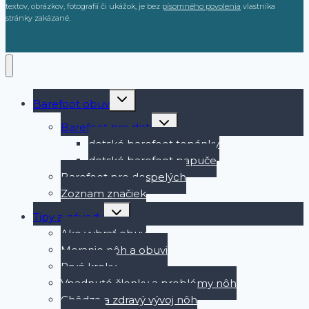
textov, obrázkov, fotografií či ukážok, je bez
písomného povolenia
vlastníka
stránky zakázané.
Toggle
Barefoot obuv
child
menu
Toggle
Barefoot pre deti
child
menu
detské barefoot topánky
detské barefoot papuče
Barefoot pre dospelých
Zoznam značiek
Toggle
Tipy a návody
child
menu
Ako vybrať obuv
Meranie nôh a obuvi
Prvé kroky
Vpadnuté členky a problémy nôh
Chôdza a zdravý vývoj nôh