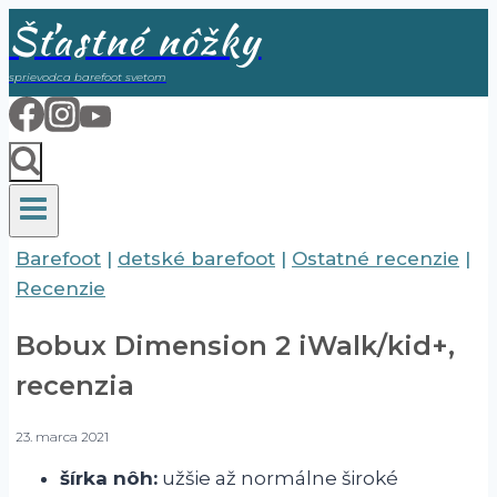
Skip
Šťastné nôžky
to
sprievodca barefoot svetom
content
Barefoot
|
detské barefoot
|
Ostatné recenzie
|
Recenzie
Bobux Dimension 2 iWalk/kid+,
recenzia
23. marca 2021
šírka nôh:
užšie až normálne široké