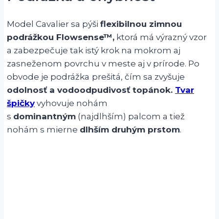
Model Cavalier sa pýši
flexibilnou zimnou
podrážkou Flowsense™,
ktorá má výrazný vzor
a zabezpečuje tak istý krok na mokrom aj
zasneženom povrchu v meste aj v prírode. Po
obvode je podrážka
prešitá, čím sa zvyšuje
odolnosť a vodoodpudivosť topánok.
Tvar
špičky
vyhovuje nohám
s
dominantným
(najdlhším) palcom a tiež
nohám s mierne
dlhším druhým prstom
.