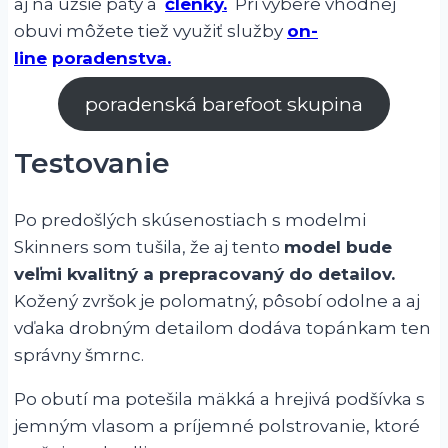
aj na užšie päty a
členky.
Pri výbere vhodnej
obuvi môžete tiež využiť služby
on-
line
poradenstva.
poradenská barefoot skupina
Testovanie
Po predošlých skúsenostiach s modelmi
Skinners som tušila, že aj tento
model bude
veľmi kvalitný a prepracovaný do detailov.
Kožený zvršok je polomatný, pôsobí odolne a aj
vďaka drobným detailom dodáva topánkam ten
správny šmrnc.
Po obutí ma potešila mäkká a hrejivá podšívka s
jemným vlasom a príjemné polstrovanie, ktoré