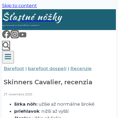
Skip to content
Šťastné nôžky
sprievodca barefoot svetom
Barefoot
|
barefoot dospelí
|
Recenzie
Skinners Cavalier, recenzia
27. novembra 2025
šírka nôh:
užšie až normálne široké
priehlavok
: nižší až vyšší