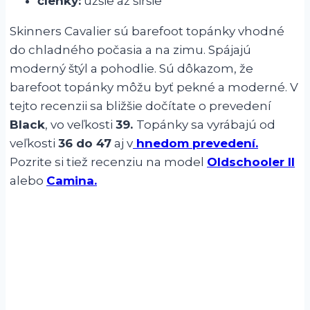
členky:
užšie až širšie
Skinners Cavalier sú barefoot topánky vhodné
do chladného počasia a na zimu. Spájajú
moderný štýl a pohodlie. Sú dôkazom, že
barefoot topánky môžu byť pekné a moderné. V
tejto recenzii sa bližšie dočítate o prevedení
Black
, vo veľkosti
39.
Topánky sa vyrábajú od
veľkosti
36 do 47
aj v
hnedom prevedení.
Pozrite si tiež recenziu na model
Oldschooler II
alebo
Camina.