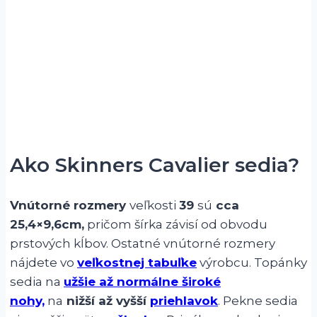
Ako Skinners Cavalier sedia?
Vnútorné rozmery
veľkosti
39
sú
cca
25,4×9,6cm,
pričom šírka závisí od obvodu
prstových kĺbov. Ostatné vnútorné rozmery
nájdete vo
veľkostnej tabuľke
výrobcu. Topánky
sedia na
užšie až normálne široké
nohy,
na
nižší až vyšší
priehlavok
. Pekne sedia