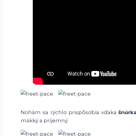
Nohám sa rýchlo prispôsobia vďaka
šnúrka
mäkký a príjemný.