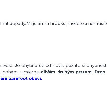
lmiť dopady. Majú 5mm hrúbku, môžete a nemusíte i
navosť. Je ohybná už od nova, pozrite si ohybnosť
ež nohám s mierne
dlhším druhým prstom.
Drop
térií barefoot obuvi.