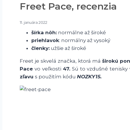
Freet Pace, recenzia
11. januára 2022
šírka nôh:
normálne až široké
priehlavok
: normálny až vysoký
členky:
užšie až široké
Freet je skvelá značka, ktorá má
širokú pon
Pace
vo veľkosti
47.
Sú to vzdušné tenisky 
zľavu
s použitím kódu
NOZKY15.