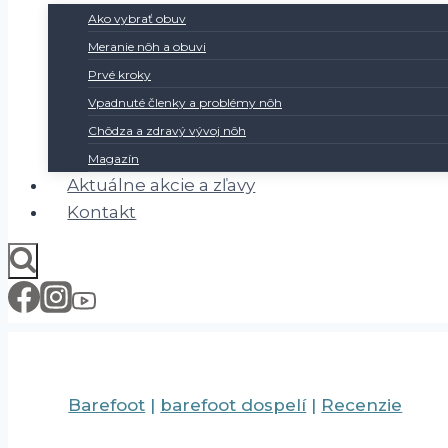
Ako vybrať obuv
Meranie nôh a obuvi
Prvé kroky
Vpadnuté členky a problémy nôh
Chôdza a zdravý vývoj nôh
Magazín
Aktuálne akcie a zľavy
Kontakt
Barefoot
|
barefoot dospelí
|
Recenzie