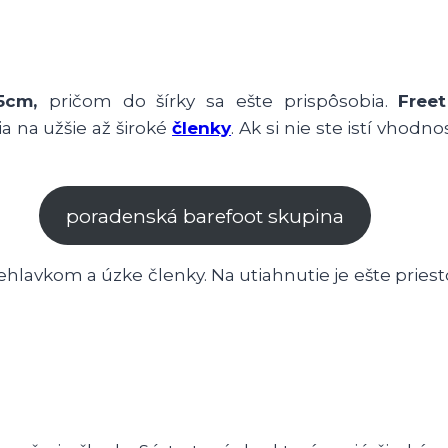
,5cm,
pričom do šírky sa ešte prispôsobia.
Free
ia na užšie až široké
členky
. Ak si nie ste istí vhod
poradenská barefoot skupina
ehlavkom a úzke členky. Na utiahnutie je ešte pries