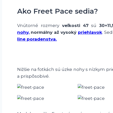
Ako Freet Pace sedia?
Vnútorné rozmery
veľkosti
47
sú
30×11
nohy,
normálny až vysoký
priehlavok
. Sed
line poradenstva.
Nižšie na fotkách sú úzke nohy s nízkym pri
a prispôsobivé.