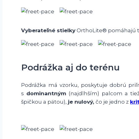
Vyberateľné stielky
OrthoLite® pomáhajú t
Podrážka aj do terénu
Podrážka má vzorku, poskytuje dobrú priľ
s
dominantným
(najdlhším) palcom a ti
špičkou a pätou),
je nulový,
čo je jedno z
kri