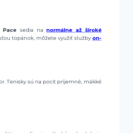
t Pace
sedia na
normálne až široké
nosťou topánok, môžete využiť služby
on-
tor. Tenisky sú na pocit príjemné, mäkké