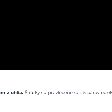
m z uhlia.
Šnúrky sú prevlečené cez 5 párov očiek, 