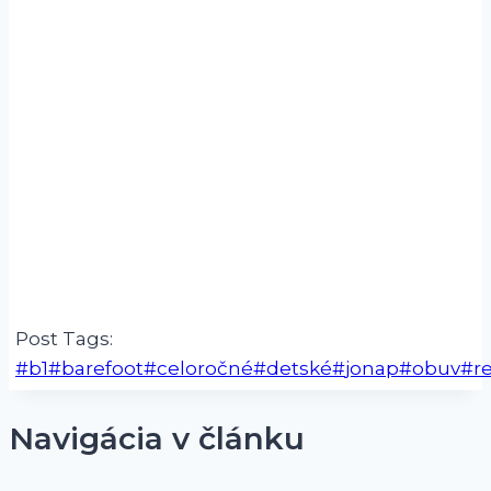
Post Tags:
#
b1
#
barefoot
#
celoročné
#
detské
#
jonap
#
obuv
#
r
Navigácia v článku