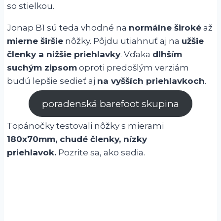
so stielkou.
Jonap B1 sú teda vhodné na
normálne široké
až
mierne širšie
nôžky. Pôjdu utiahnuť aj na
užšie
členky a nižšie priehlavky
. Vďaka
dlhším
suchým zipsom
oproti predošlým verziám
budú lepšie sedieť aj
na vyšších priehlavkoch
.
poradenská barefoot skupina
Topánočky testovali nôžky s mierami
180x70mm, chudé členky, nízky
priehlavok.
Pozrite sa, ako sedia.