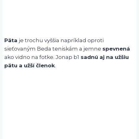
Päta
je trochu vyššia napríklad oproti
sieťovaným Beda teniskám a jemne
spevnená
ako vidno na fotke. Jonap b1
sadnú aj na užšiu
pätu a užší členok
.