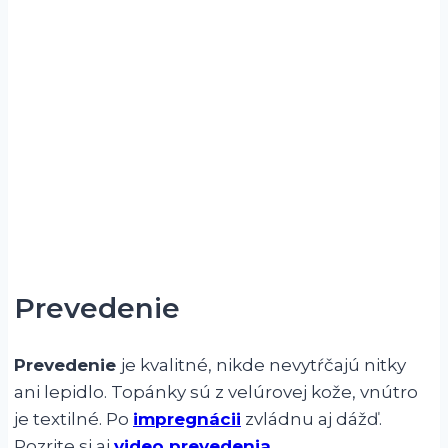
Prevedenie
Prevedenie
je kvalitné, nikde nevytŕčajú nitky
ani lepidlo. Topánky sú z velúrovej kože, vnútro
je textilné. Po
impregnácii
zvládnu aj dážď.
Pozrite si aj
video prevedenia
.