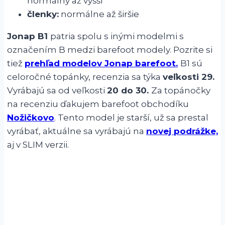
normálny až vyšší
členky:
normálne až širšie
Jonap B1
patria spolu s inými modelmi s
označením B medzi barefoot modely. Pozrite si
tiež
prehľad modelov Jonap barefoot.
B1 sú
celoročné topánky, recenzia sa týka
veľkosti 29.
Vyrábajú sa od veľkosti
20 do 30.
Za topánočky
na recenziu ďakujem barefoot obchodíku
Nožičkovo
. Tento model je starší, už sa prestal
vyrábať, aktuálne sa vyrábajú na
novej podrážke,
aj v SLIM verzii.