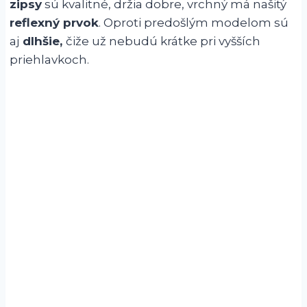
zipsy
sú kvalitné, držia dobre, vrchný má našitý
reflexný prvok
. Oproti predošlým modelom sú
aj
dlhšie,
čiže už nebudú krátke pri vyšších
priehlavkoch.