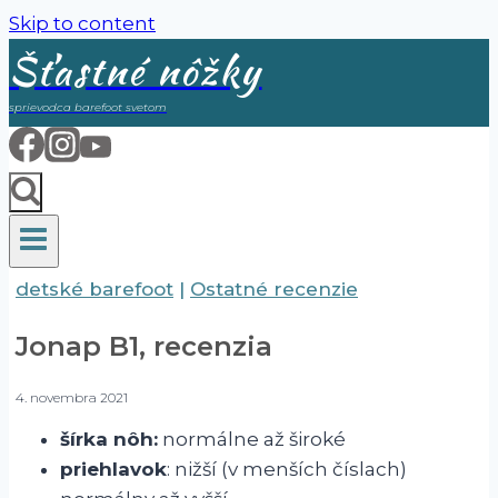
Skip to content
Šťastné nôžky
sprievodca barefoot svetom
detské barefoot
|
Ostatné recenzie
Jonap B1, recenzia
4. novembra 2021
šírka nôh:
normálne až široké
priehlavok
: nižší (v menších číslach)