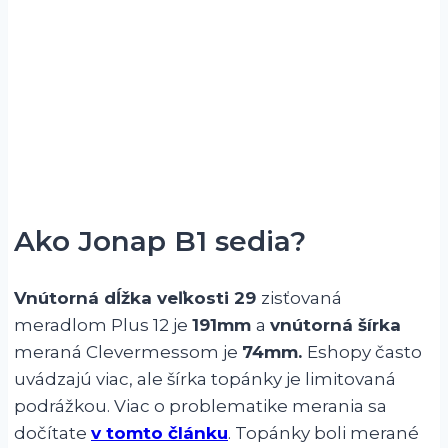
Ako Jonap B1 sedia?
Vnútorná dĺžka veľkosti 29
zisťovaná
meradlom Plus 12 je
191mm
a
vnútorná šírka
meraná Clevermessom je
74mm.
Eshopy často
uvádzajú viac, ale šírka topánky je limitovaná
podrážkou. Viac o problematike merania sa
dočítate
v tomto článku
. Topánky boli merané