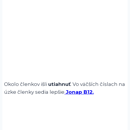
Okolo členkov išli
utiahnuť
. Vo väčších číslach na
úzke členky sedia lepšie
Jonap B12.