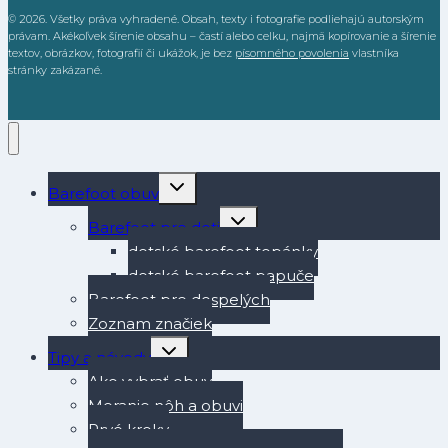
© 2026. Všetky práva vyhradené. Obsah, texty i fotografie podliehajú autorským
právam. Akékoľvek šírenie obsahu – častí alebo celku, najmä kopírovanie a šírenie
textov, obrázkov, fotografií či ukážok, je bez
písomného povolenia
vlastníka
stránky zakázané.
Toggle
Barefoot obuv
child
menu
Toggle
Barefoot pre deti
child
menu
detské barefoot topánky
detské barefoot papuče
Barefoot pre dospelých
Zoznam značiek
Toggle
Tipy a návody
child
menu
Ako vybrať obuv
Meranie nôh a obuvi
Prvé kroky