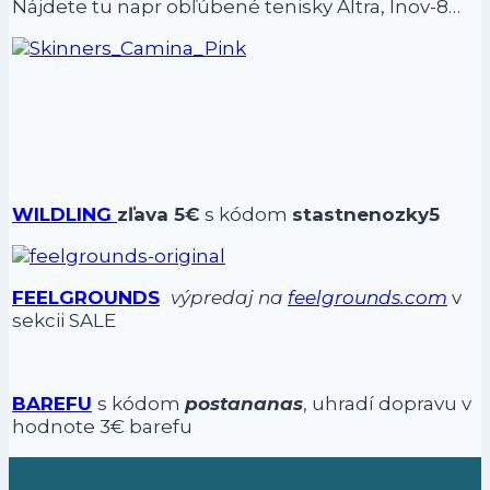
Nájdete tu napr obľúbené tenisky Altra, Inov-8…
WILDLING
zľava 5€
s kódom
stastnenozky5
FEELGROUNDS
výpredaj na
feelgrounds.com
v
sekcii SALE
BAREFU
s kódom
postananas
, uhradí dopravu v
hodnote 3€ barefu