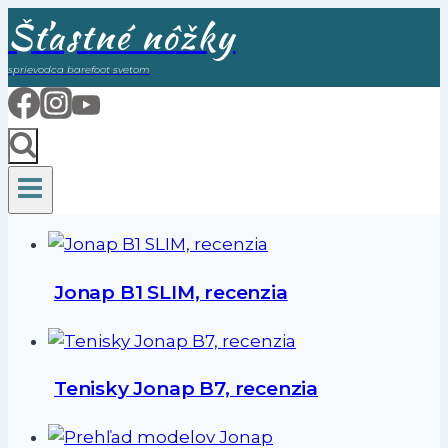
Skip
Šťastné nôžky
to
sprievodca barefoot svetom
content
Jonap B1 SLIM, recenzia
Tenisky Jonap B7, recenzia