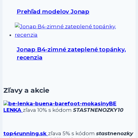
Prehľad modelov Jonap
Jonap B4-zimné zateplené topánky,
recenzia
Zľavy a akcie
BE
LENKA
zľava 10% s kódom
STASTNENOZKY10
top4running.sk
zľava 5% s kódom
stastnenozky