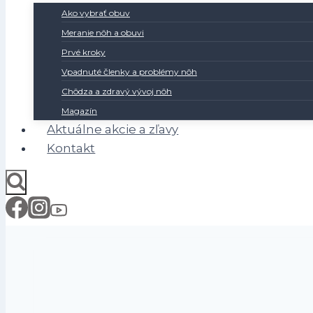
Ako vybrať obuv
Meranie nôh a obuvi
Prvé kroky
Vpadnuté členky a problémy nôh
Chôdza a zdravý vývoj nôh
Magazín
Aktuálne akcie a zľavy
Kontakt