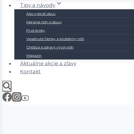
Tipy a návody
Ako vybrať obuv
Meranie nôh a obuvi
Prvé kroky
Vpadnuté členky a problémy nôh
Chôdza a zdravý vývoj nôh
Magazín
Aktuálne akcie a zľavy
Kontakt