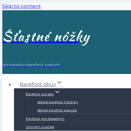
Skip to content
Šťastné nôžky
sprievodca barefoot svetom
Barefoot obuv
Barefoot pre deti
detské barefoot topánky
detské barefoot papuče
Barefoot pre dospelých
Zoznam značiek