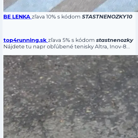
BE LENKA
zľava 10% s kódom
STASTNENOZKY10
top4running.sk
zľava 5% s kódom
stastnenozky
Nájdete tu napr obľúbené tenisky Altra, Inov-8…