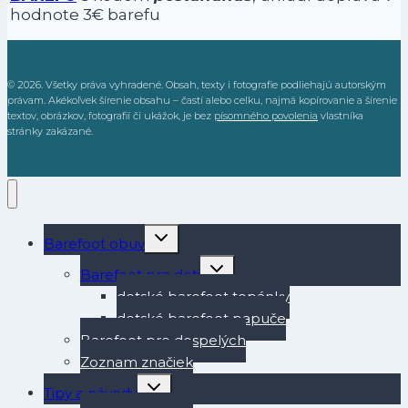
hodnote 3€ barefu
© 2026. Všetky práva vyhradené. Obsah, texty i fotografie podliehajú autorským
právam. Akékoľvek šírenie obsahu – častí alebo celku, najmä kopírovanie a šírenie
textov, obrázkov, fotografií či ukážok, je bez
písomného povolenia
vlastníka
stránky zakázané.
Toggle
Barefoot obuv
child
menu
Toggle
Barefoot pre deti
child
menu
detské barefoot topánky
detské barefoot papuče
Barefoot pre dospelých
Zoznam značiek
Toggle
Tipy a návody
child