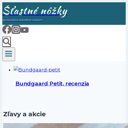
Skip
Šťastné nôžky
to
sprievodca barefoot svetom
content
Bundgaard Petit, recenzia
Zľavy a akcie