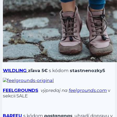
WILDLING
zľava 5€
s kódom
stastnenozky5
FEELGROUNDS
výpredaj na
feelgrounds.com
v
sekcii SALE
BAREFU
s kódom
postananas
, uhradí dopravu v