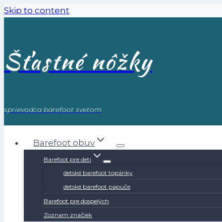
Skip to content
Šťastné nôžky
sprievodca barefoot svetom
Barefoot obuv
Barefoot pre deti
detské barefoot topánky
detské barefoot papuče
Barefoot pre dospelých
Zoznam značiek