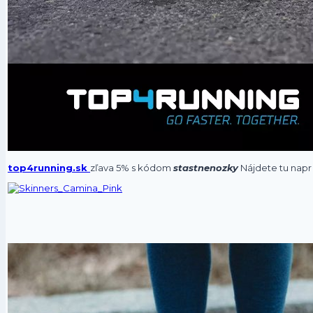
top4running.sk
zľava 5% s kódom
stastnenozky
Nájdete tu napr 