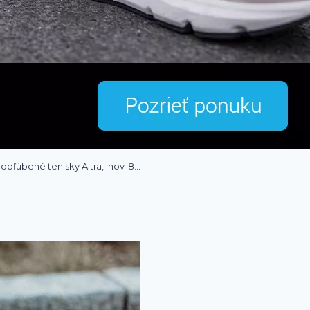
obľúbené tenisky Altra, Inov-8…