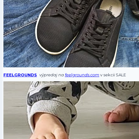
FEELGROUNDS
výpredaj na
feelgrounds.com
v sekcii SALE