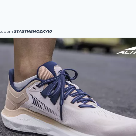
s kódom
STASTNENOZKY10