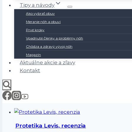
Tipy a návody
Ako vybrať obuv
Meranie nôh a obuvi
Prvé kroky
Vpadnuté členky a problémy nôh
Chôdza a zdravý vývoj nôh
Magazín
Aktuálne akcie a zľavy
Kontakt
Protetika Levis, recenzia