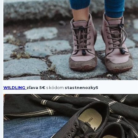
WILDLING
zľava 5€
s kódom
stastnenozky5