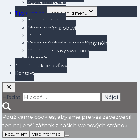
Zoznam značiek
Tipy a návody
Toggle child menu
Ako vybrať obuv
Meranie nôh a obuvi
Prvé kroky
Vpadnuté členky a problémy nôh
Chôdza a zdravý vývoj nôh
Magazín
Aktuálne akcie a zľavy
Kontakt
Hľadať:
Používame cookies, aby sme pre vás zabezpečili
ten najlepší zážitok z našich webových stránok.
Rozumiem
Viac informácií