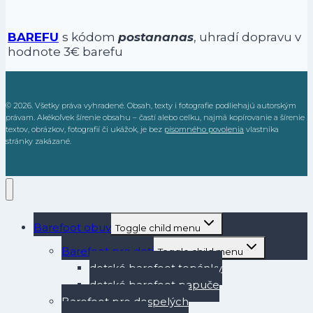
BAREFU
s kódom
postananas
, uhradí dopravu v
hodnote 3€ barefu
© 2026. Všetky práva vyhradené. Obsah, texty i fotografie podliehajú autorským
právam. Akékoľvek šírenie obsahu – častí alebo celku, najmä kopírovanie a šírenie
textov, obrázkov, fotografií či ukážok, je bez
písomného povolenia
vlastníka
stránky zakázané.
Barefoot obuv
Toggle child menu
Barefoot pre deti
Toggle child menu
detské barefoot topánky
detské barefoot papuče
Barefoot pre dospelých