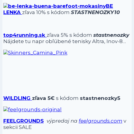
BE
LENKA
zľava 10% s kódom
STASTNENOZKY10
top4running.sk
zľava 5% s kódom
stastnenozky
Nájdete tu napr obľúbené tenisky Altra, Inov-8…
WILDLING
zľava 5€
s kódom
stastnenozky5
FEELGROUNDS
výpredaj na
feelgrounds.com
v
sekcii SALE