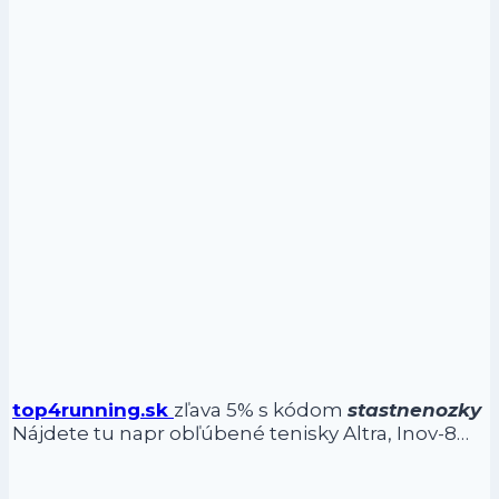
top4running.sk
zľava 5% s kódom
stastnenozky
Nájdete tu napr obľúbené tenisky Altra, Inov-8…