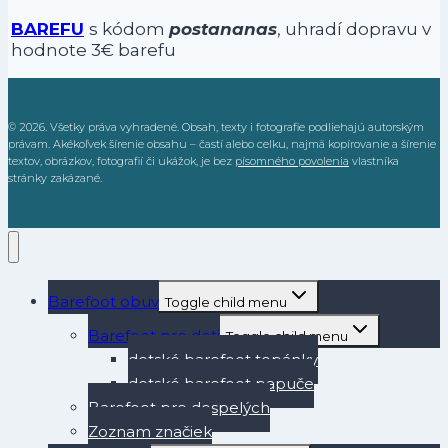
BAREFU
s kódom
postananas
, uhradí dopravu v
hodnote 3€ barefu
© 2026. Všetky práva vyhradené. Obsah, texty i fotografie podliehajú autorským
právam. Akékoľvek šírenie obsahu – častí alebo celku, najmä kopírovanie a šírenie
textov, obrázkov, fotografií či ukážok, je bez
písomného povolenia
vlastníka
stránky zakázané.
Barefoot obuv
Toggle child menu
Barefoot pre deti
Toggle child menu
detské barefoot topánky
detské barefoot papuče
Barefoot pre dospelých
Zoznam značiek