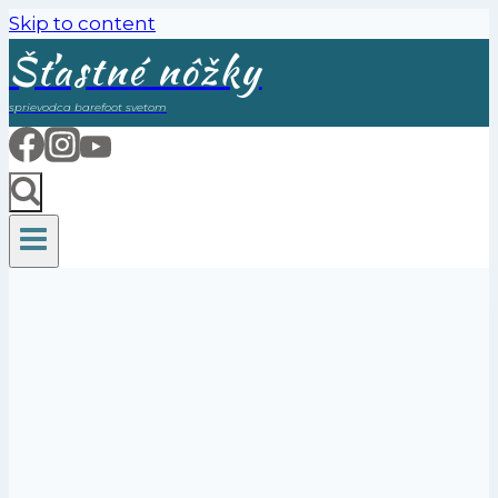
Skip to content
Šťastné nôžky
sprievodca barefoot svetom