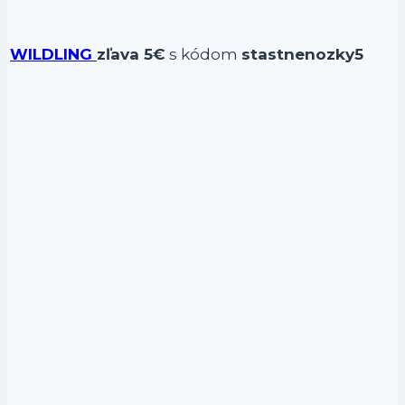
WILDLING
zľava 5€
s kódom
stastnenozky5