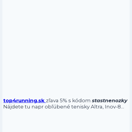
top4running.sk
zľava 5% s kódom
stastnenozky
Nájdete tu napr obľúbené tenisky Altra, Inov-8…