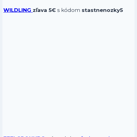
WILDLING
zľava 5€
s kódom
stastnenozky5