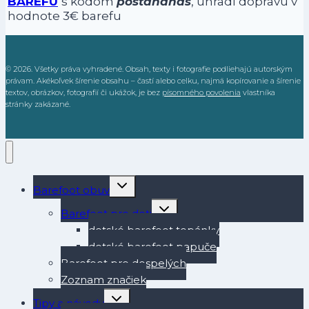
BAREFU
s kódom
postananas
, uhradí dopravu v
hodnote 3€ barefu
© 2026. Všetky práva vyhradené. Obsah, texty i fotografie podliehajú autorským
právam. Akékoľvek šírenie obsahu – častí alebo celku, najmä kopírovanie a šírenie
textov, obrázkov, fotografií či ukážok, je bez
písomného povolenia
vlastníka
stránky zakázané.
Toggle
Barefoot obuv
child
menu
Toggle
Barefoot pre deti
child
menu
detské barefoot topánky
detské barefoot papuče
Barefoot pre dospelých
Zoznam značiek
Toggle
Tipy a návody
child