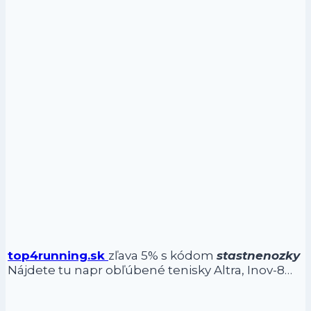
top4running.sk
zľava 5% s kódom
stastnenozky
Nájdete tu napr obľúbené tenisky Altra, Inov-8…