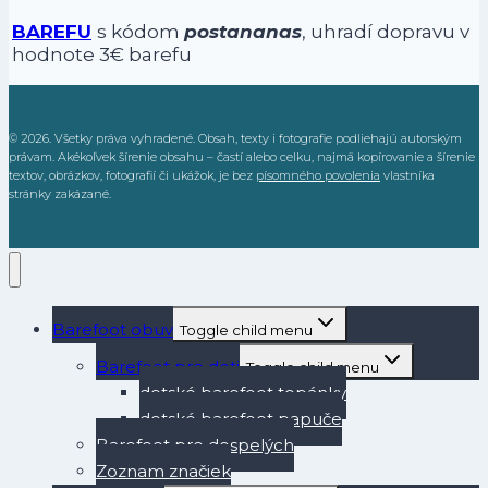
BAREFU
s kódom
postananas
, uhradí dopravu v
hodnote 3€ barefu
© 2026. Všetky práva vyhradené. Obsah, texty i fotografie podliehajú autorským
právam. Akékoľvek šírenie obsahu – častí alebo celku, najmä kopírovanie a šírenie
textov, obrázkov, fotografií či ukážok, je bez
písomného povolenia
vlastníka
stránky zakázané.
Barefoot obuv
Toggle child menu
Barefoot pre deti
Toggle child menu
detské barefoot topánky
detské barefoot papuče
Barefoot pre dospelých
Zoznam značiek