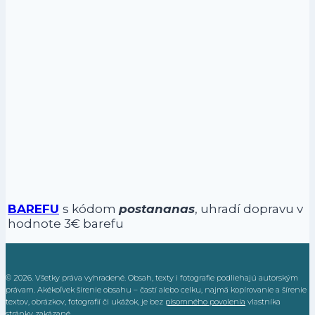
BAREFU
s kódom
postananas
, uhradí dopravu v
hodnote 3€ barefu
© 2026. Všetky práva vyhradené. Obsah, texty i fotografie podliehajú autorským
právam. Akékoľvek šírenie obsahu – častí alebo celku, najmä kopírovanie a šírenie
textov, obrázkov, fotografií či ukážok, je bez
písomného povolenia
vlastníka
stránky zakázané.