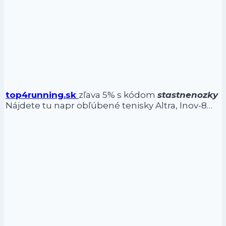
top4running.sk
zľava 5% s kódom
stastnenozky
Nájdete tu napr obľúbené tenisky Altra, Inov-8…