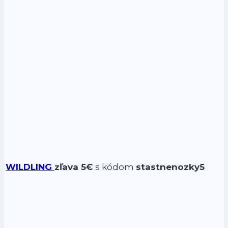
WILDLING
zľava 5€
s kódom
stastnenozky5