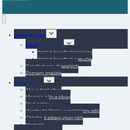
Toggle
Barefoot obuv
child
menu
Toggle
Barefoot pre deti
child
menu
detské barefoot topánky
detské barefoot papuče
Barefoot pre dospelých
Zoznam značiek
Toggle
Tipy a návody
child
menu
Ako vybrať obuv
Meranie nôh a obuvi
Prvé kroky
Vpadnuté členky a problémy nôh
Chôdza a zdravý vývoj nôh
Magazín